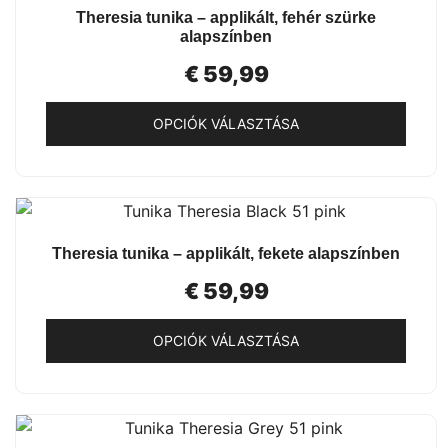
GYORSNÉZET
Theresia tunika – applikált, fehér szürke
variációja
alapszínben
van.
€
59,99
A
változatok
OPCIÓK VÁLASZTÁSA
a
termékoldalon
Ennek
választhatók
a
ki
terméknek
több
GYORSNÉZET
Theresia tunika – applikált, fekete alapszínben
variációja
van.
€
59,99
A
változatok
OPCIÓK VÁLASZTÁSA
a
Ennek
termékoldalon
a
választhatók
terméknek
ki