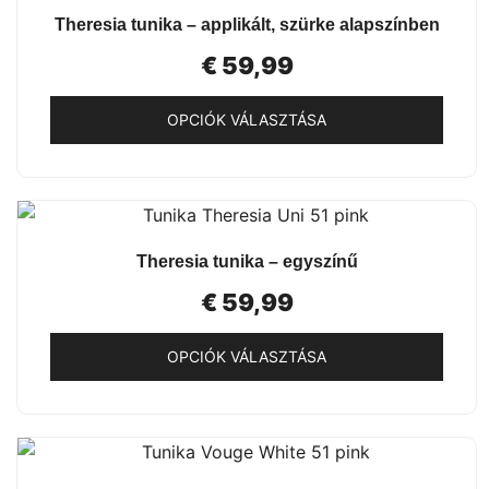
több
GYORSNÉZET
Theresia tunika – applikált, szürke alapszínben
variációja
van.
€
59,99
A
változatok
OPCIÓK VÁLASZTÁSA
a
Ennek
termékoldalon
a
választhatók
terméknek
ki
több
GYORSNÉZET
Theresia tunika – egyszínű
variációja
van.
€
59,99
A
változatok
OPCIÓK VÁLASZTÁSA
a
Ennek
termékoldalon
a
választhatók
terméknek
ki
több