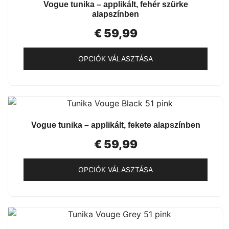
GYORSNÉZET
Vogue tunika – applikált, fehér szürke
variációja
alapszínben
van.
€
59,99
A
változatok
OPCIÓK VÁLASZTÁSA
a
termékoldalon
Ennek
választhatók
a
ki
terméknek
több
GYORSNÉZET
Vogue tunika – applikált, fekete alapszínben
variációja
van.
€
59,99
A
változatok
OPCIÓK VÁLASZTÁSA
a
Ennek
termékoldalon
a
választhatók
terméknek
ki
több