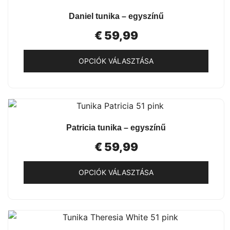
ki
több
GYORSNÉZET
Daniel tunika – egyszínű
variációja
van.
€
59,99
A
változatok
OPCIÓK VÁLASZTÁSA
a
Ennek
termékoldalon
a
választhatók
terméknek
ki
több
GYORSNÉZET
Patricia tunika – egyszínű
variációja
van.
€
59,99
A
változatok
OPCIÓK VÁLASZTÁSA
a
Ennek
termékoldalon
a
választhatók
terméknek
ki
több