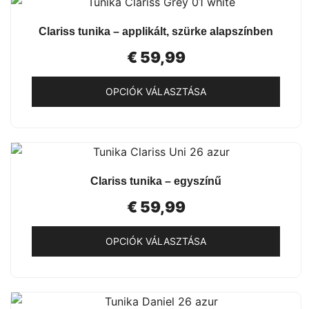
terméknek
ki
több
GYORSNÉZET
Clariss tunika – applikált, szürke alapszínben
variációja
van.
€
59,99
A
változatok
OPCIÓK VÁLASZTÁSA
a
Ennek
termékoldalon
a
választhatók
terméknek
ki
több
GYORSNÉZET
Clariss tunika – egyszínű
variációja
van.
€
59,99
A
változatok
OPCIÓK VÁLASZTÁSA
a
Ennek
termékoldalon
a
választhatók
terméknek