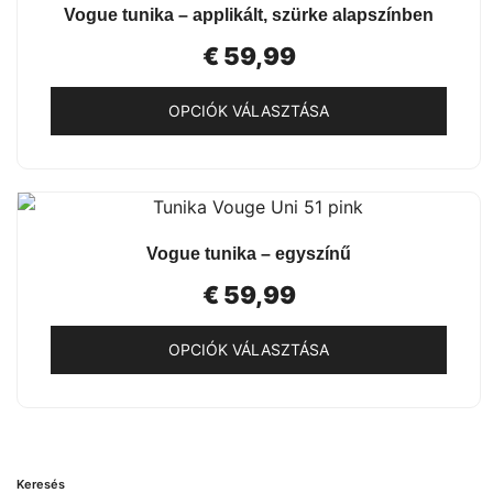
GYORSNÉZET
Vogue tunika – applikált, szürke alapszínben
variációja
van.
€
59,99
A
változatok
OPCIÓK VÁLASZTÁSA
a
Ennek
termékoldalon
a
választhatók
terméknek
ki
több
GYORSNÉZET
Vogue tunika – egyszínű
variációja
van.
€
59,99
A
változatok
OPCIÓK VÁLASZTÁSA
a
Ennek
termékoldalon
a
választhatók
terméknek
ki
több
Keresés