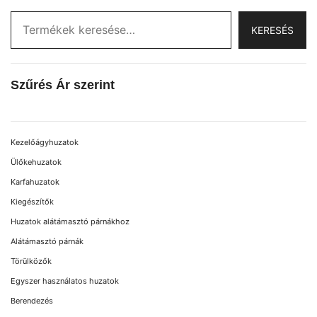
variációja
van.
KERESÉS
A
változatok
a
Szűrés Ár szerint
termékoldalon
választhatók
ki
Kezelőágyhuzatok
Ülőkehuzatok
Karfahuzatok
Kiegészítők
Huzatok alátámasztó párnákhoz
Alátámasztó párnák
Törülközők
Egyszer használatos huzatok
Berendezés