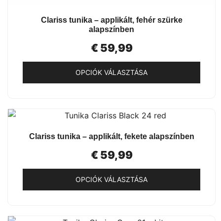
GYORSNÉZET
Clariss tunika – applikált, fehér szürke
alapszínben
€
59,99
OPCIÓK VÁLASZTÁSA
Ennek
a
terméknek
több
GYORSNÉZET
Clariss tunika – applikált, fekete alapszínben
variációja
van.
€
59,99
A
változatok
OPCIÓK VÁLASZTÁSA
a
Ennek
termékoldalon
a
választhatók