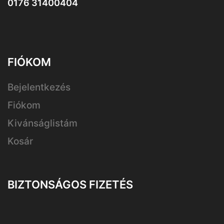
0176 31400404
FIÓKOM
Bejelentkezés
Fiókom
Kivánságlistám
Kosár
BIZTONSÁGOS FIZETÉS