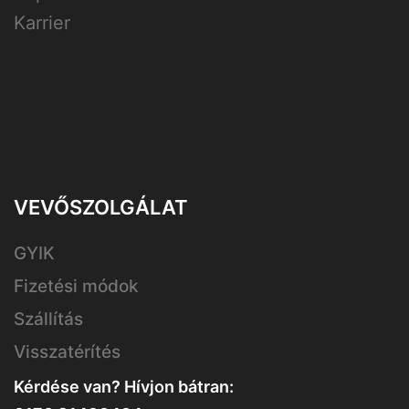
Karrier
VEVŐSZOLGÁLAT
GYIK
Fizetési módok
Szállítás
Visszatérítés
Kérdése van? Hívjon bátran: