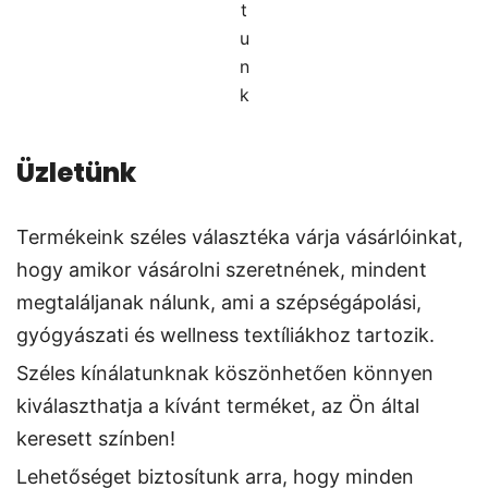
t
u
n
k
Üzletünk
Termékeink széles választéka várja vásárlóinkat,
hogy amikor vásárolni szeretnének, mindent
megtaláljanak nálunk, ami a szépségápolási,
gyógyászati és wellness textíliákhoz tartozik.
Széles kínálatunknak köszönhetően könnyen
kiválaszthatja a kívánt terméket, az Ön által
keresett színben!
Lehetőséget biztosítunk arra, hogy minden