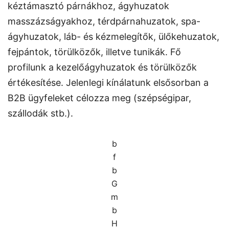
kéztámasztó párnákhoz, ágyhuzatok
masszázságyakhoz, térdpárnahuzatok, spa-
ágyhuzatok, láb- és kézmelegítők, ülőkehuzatok,
fejpántok, törülközők, illetve tunikák. Fő
profilunk a kezelőágyhuzatok és törülközők
értékesítése. Jelenlegi kínálatunk elsősorban a
B2B ügyfeleket célozza meg (szépségipar,
szállodák stb.).
b
f
b
G
m
b
H