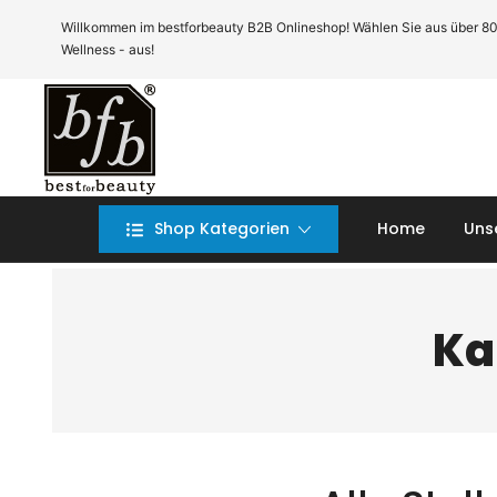
Zum
Willkommen im bestforbeauty B2B Onlineshop! Wählen Sie aus über 80 Te
Inhalt
Wellness - aus!
springen
B2B Onlineshop bfb GmbH
B2B Onlineshop bfb GmbH
Shop Kategorien
Home
Uns
Ka