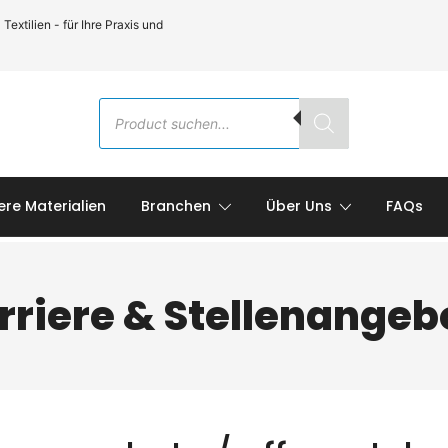
xtilien - für Ihre Praxis und
Products
search
ere Materialien
Branchen
Über Uns
FAQs
rriere & Stellenangeb