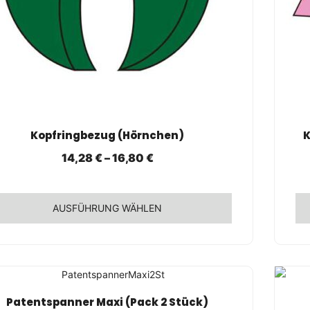
SCHNELLANSICHT
Kopfringbezug (Hörnchen)
K
14,28
€
–
16,80
€
AUSFÜHRUNG WÄHLEN
ses
Die
dukt
Pr
st
wei
rere
me
ianten
Var
SCHNELLANSICHT
Patentspanner Maxi (Pack 2 Stück)
auf