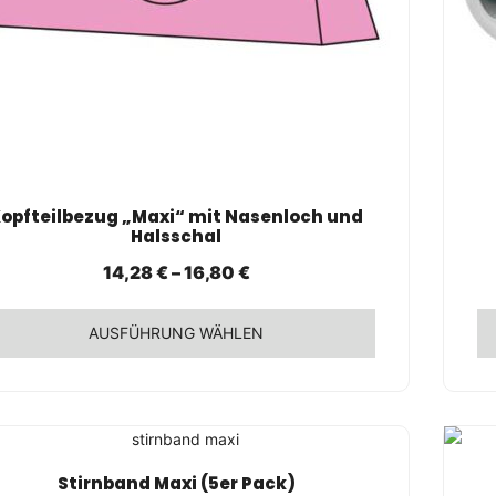
SCHNELLANSICHT
opfteilbezug „Maxi“ mit Nasenloch und
Halsschal
14,28
€
–
16,80
€
AUSFÜHRUNG WÄHLEN
ses
odukt
st
hrere
ianten
SCHNELLANSICHT
Stirnband Maxi (5er Pack)
.