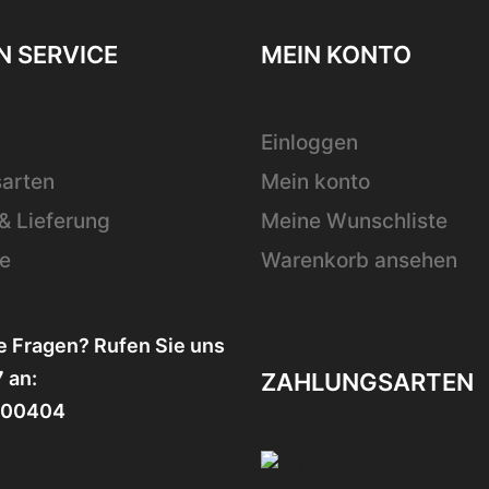
ionen
 SERVICE
MEIN KONTO
nen
Einloggen
duktseite
ählt
arten
Mein konto
den
& Lieferung
Meine Wunschliste
e
Warenkorb ansehen
e Fragen? Rufen Sie uns
 an:
ZAHLUNGSARTEN
400404