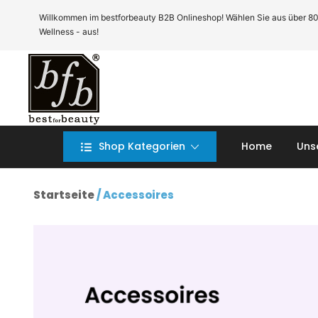
Zum
Willkommen im bestforbeauty B2B Onlineshop! Wählen Sie aus über 80 Te
Inhalt
Wellness - aus!
springen
B2B Onlineshop bfb GmbH
B2B Onlineshop bfb GmbH
Shop Kategorien
Home
Uns
Startseite
/ Accessoires