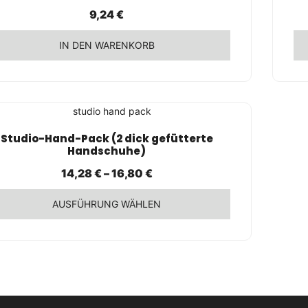
9,24
€
Die
ionen
Op
IN DEN WARENKORB
nen
kö
auf
Die
der
Pr
duktseite
Pro
wei
ählt
ge
me
den
we
Var
SCHNELLANSICHT
Studio-Hand-Pack (2 dick gefütterte
auf
Handschuhe)
Die
14,28
€
–
16,80
€
Op
kö
AUSFÜHRUNG WÄHLEN
auf
der
ses
Pro
dukt
ge
st
we
rere
ianten