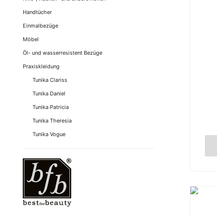
Handtücher
Einmalbezüge
Möbel
Öl- und wasserresistent Bezüge
Praxiskleidung
Tunika Clariss
Tunika Daniel
Tunika Patricia
Tunika Theresia
Tunika Vogue
Die
Pro
wei
meh
Var
auf.