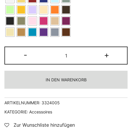
Stirnband
-
+
Standard
(5er
Pack)
IN DEN WARENKORB
Menge
ARTIKELNUMMER:
3324005
KATEGORIE:
Accessoires
Zur Wunschliste hinzufügen