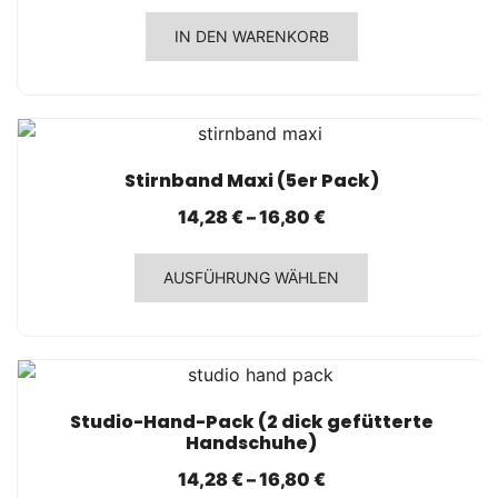
IN DEN WARENKORB
SCHNELLANSICHT
Stirnband Maxi (5er Pack)
14,28
€
–
16,80
€
Dieses
AUSFÜHRUNG WÄHLEN
Produkt
weist
mehrere
Varianten
auf.
SCHNELLANSICHT
Studio-Hand-Pack (2 dick gefütterte
Die
Handschuhe)
Optionen
14,28
€
–
16,80
€
können