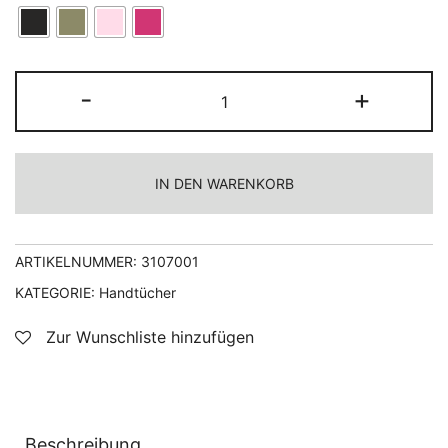
Handtuch
-
+
„Spa“
-
1
IN DEN WARENKORB
Stk/Tüte
Menge
ARTIKELNUMMER:
3107001
KATEGORIE:
Handtücher
Zur Wunschliste hinzufügen
Beschreibung