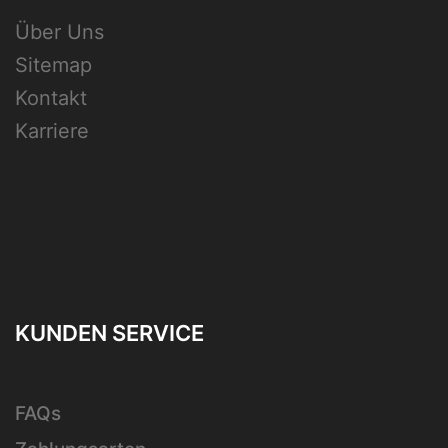
der
Über Uns
Produktseite
Sitemap
gewählt
Kontakt
werden
Karriere
KUNDEN SERVICE
FAQs