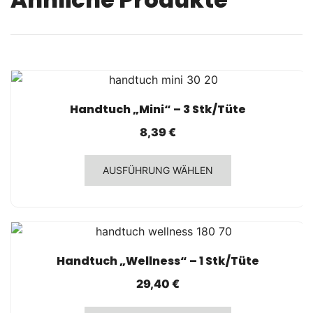
SCHNELLANSICHT
Handtuch „Mini“ – 3 Stk/Tüte
8,39
€
Dieses
AUSFÜHRUNG WÄHLEN
Produkt
weist
mehrere
Varianten
auf.
SCHNELLANSICHT
Handtuch „Wellness“ – 1 Stk/Tüte
Die
29,40
€
Optionen
können
Dieses