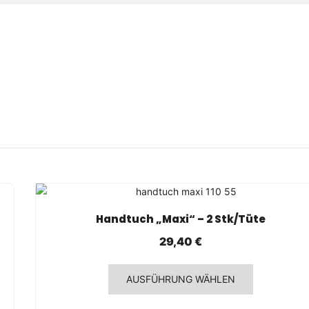
SCHNELLANSICHT
Handtuch „Maxi“ – 2 Stk/Tüte
29,40
€
Dieses
AUSFÜHRUNG WÄHLEN
Produkt
weist