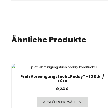
Ähnliche Produkte
SCHNELLANSICHT
Profi Abreinigungstuch „Paddy“ – 10 Stk. /
Tüte
9,24
€
Dieses
AUSFÜHRUNG WÄHLEN
Produkt
weist