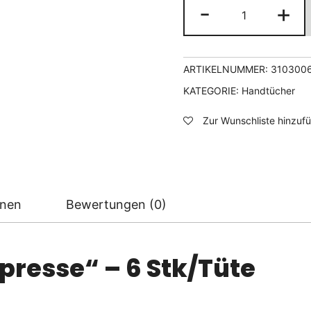
Handtuch
-
+
„Superkompre
-
6
Stk/Tüte
ARTIKELNUMMER:
310300
Menge
KATEGORIE:
Handtücher
Zur Wunschliste hinzuf
onen
Bewertungen (0)
resse“ – 6 Stk/Tüte