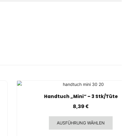
SCHNELLANSICHT
Handtuch „Mini“ – 3 Stk/Tüte
8,39
€
Dieses
AUSFÜHRUNG WÄHLEN
Produkt
weist