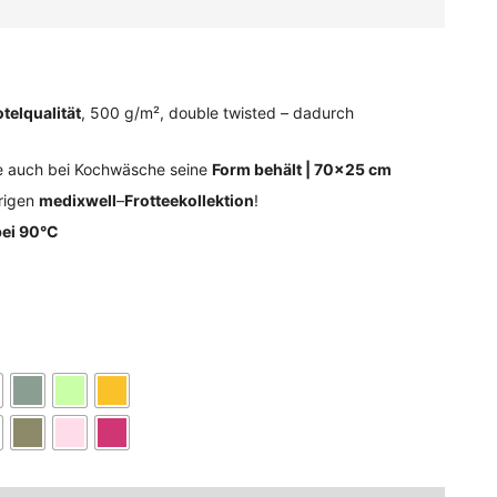
telqualität
, 500 g/m², double twisted – dadurch
ie auch bei Kochwäsche seine
Form behält | 70×25 cm
rigen
medixwell
–
Frotteekollektion
!
ei 90°C