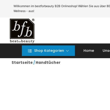
Zum
Willkommen im bestforbeauty B2B Onlineshop! Wählen Sie aus über 80 Te
Inhalt
Wellness - aus!
springen
B2B Onlineshop bfb GmbH
B2B Onlineshop bfb GmbH
Shop Kategorien
Home
Uns
Startseite
/
Handtücher