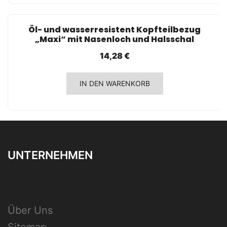
SCHNELLANSICHT
Öl- und wasserresistent Kopfteilbezug
„Maxi“ mit Nasenloch und Halsschal
14,28
€
IN DEN WARENKORB
UNTERNEHMEN
Über Uns
Sitemap