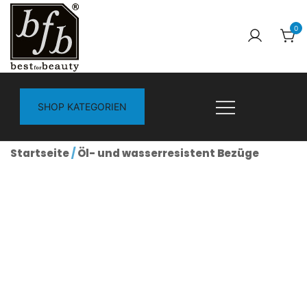
Zum
Inhalt
0
springen
B2B Onlineshop bfb GmbH
B2B Onlineshop bfb GmbH
SHOP KATEGORIEN
Startseite
/
Öl- und wasserresistent Bezüge