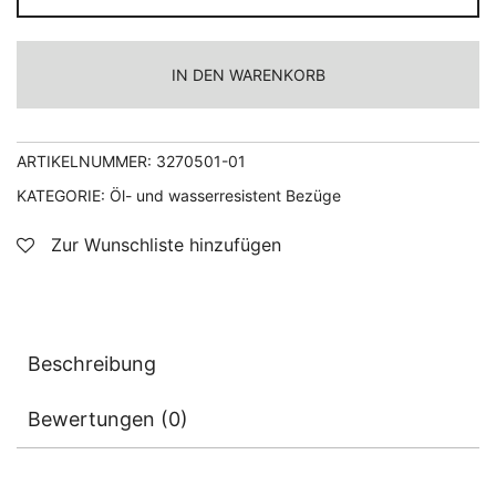
wasserresistent
Armlehnenbezug
IN DEN WARENKORB
„Medium“
mit
Klettverschluss
ARTIKELNUMMER:
3270501-01
Menge
KATEGORIE:
Öl- und wasserresistent Bezüge
Zur Wunschliste hinzufügen
Beschreibung
Bewertungen (0)